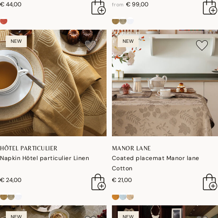
€ 44,00
€ 99,00
from
NEW
NEW
HÔTEL PARTICULIER
MANOR LANE
Napkin Hôtel particulier Linen
Coated placemat Manor lane
Cotton
€ 24,00
€ 21,00
NEW
NEW