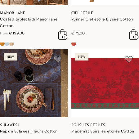
MANOR LANE
CIEL ETOILE
Coated tablecloth Manor lane
Runner Ciel étoilé Élysée Cotton
Cotton
€ 199,00
€ 75,00
from
NEW
NEW
SULAWESI
SOUS LES ÉTOILES
Napkin Sulawesi Fleurs Cotton
Placemat Sous les étoiles Cotton