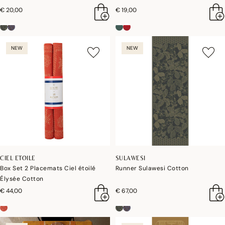
€ 20,00
€ 19,00
NEW
NEW
CIEL ETOILE
SULAWESI
Box Set 2 Placemats Ciel étoilé
Runner Sulawesi Cotton
Élysée Cotton
€ 44,00
€ 67,00