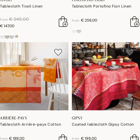
Tablecloth Tivoli Linen
Tablecloth Portofino Fiori Linen
price reduced from
to
€ 245,00
from
€ 259,00
from
€ 147,00
+8
ARRIÈRE-PAYS
GIPSY
Tablecloth Arrière-pays Cotton
Coated tablecloth Gipsy Cotton
€ 189,00
€ 199,00
from
from